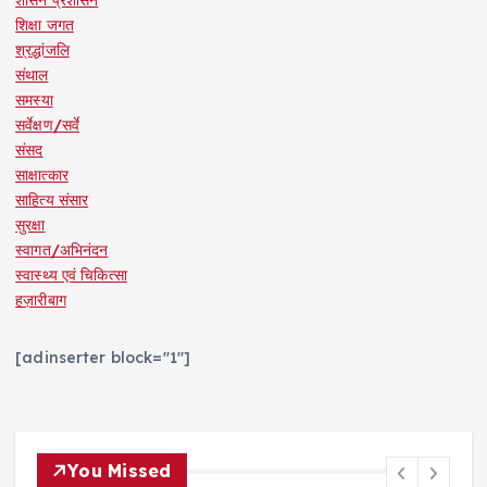
शिक्षा जगत
श्रद्धांजलि
संथाल
समस्या
सर्वेक्षण/सर्वे
संसद
साक्षात्कार
साहित्य संसार
सुरक्षा
स्वागत/अभिनंदन
स्वास्थ्य एवं चिकित्सा
हज़ारीबाग
[adinserter block="1"]
You Missed