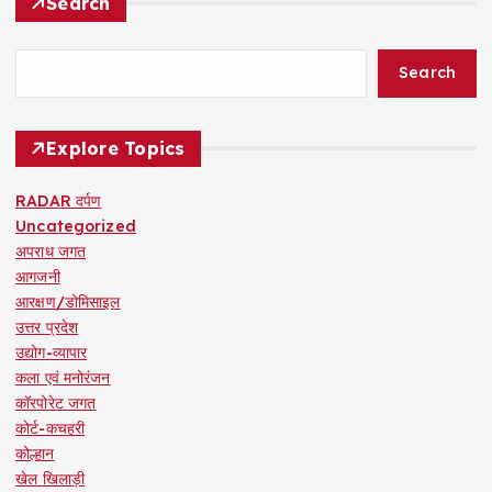
Search
o
Search
s
t
Explore Topics
s
RADAR दर्पण
Uncategorized
p
अपराध जगत
आगजनी
a
आरक्षण/डोमिसाइल
उत्तर प्रदेश
g
उद्योग-व्यापार
कला एवं मनोरंजन
i
कॉरपोरेट जगत
कोर्ट-कचहरी
n
कोल्हान
खेल खिलाड़ी