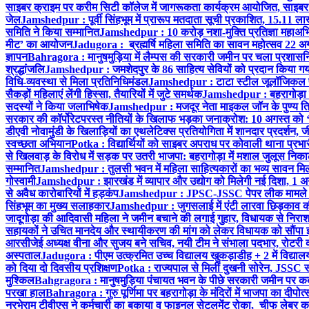
साइबर क्राइम पर करीम सिटी कॉलेज में जागरूकता कार्यक्रम आयोजित, साइबर 
जेल
Jamshedpur : पूर्वी सिंहभूम में प्रारूप मतदाता सूची प्रकाशित, 15.11 
समिति ने किया सम्मानित
Jamshedpur : 10 करोड़ नशा-मुक्ति प्रतिज्ञा महाअभिय
मीट’ का आयोजन
Jadugora : ब्रह्मर्षि महिला समिति का सावन महोत्सव 22 अगस
ज्ञापन
Bahragora : मानुषमुड़िया में लैम्पस की सरकारी जमीन पर चला प्रशासनिक
श्रद्धांजलि
Jamshedpur : जमशेदपुर के 86 साहित्य सेवियों को प्रदान किया गया ‘भ
विधि-व्यवस्था से मिला प्रतिनिधिमंडल
Jamshedpur : टाटा स्टील जूलॉजिकल पार्क 
सैकड़ों महिलाएं लेंगी हिस्सा, तैयारियों में जुटे समर्थक
Jamshedpur : बहरागोड़ा मे
सदस्यों ने किया जलाभिषेक
Jamshedpur : मजदूर नेता माइकल जॉन के पुण्य ति
सरकार की कॉर्पोरेटपरस्त नीतियों के खिलाफ भड़का जनाक्रोश: 10 अगस्त को 
डीएवी नोवामुंडी के खिलाड़ियों का एथलेटिक्स प्रतियोगिता में शानदार प्रदर्शन,
स्वच्छता अभियान
Potka : विद्यार्थियों को साइबर अपराध पर कोवाली थाना प्रभ
से खिलवाड़ के विरोध में सड़क पर उतरी भाजपा: बहरागोड़ा में मशाल जुलूस नि
सम्मानित
Jamshedpur : तुलसी भवन में महिला साहित्यकारों का भव्य सावन मिलन 
गोस्वामी
Jamshedpur : झारखंड में व्यापार और उद्योग को मिलेगी नई दिशा, 1 अग
से अवैध कारोबारियों में हड़कंप
Jamshedpur : JPSC-JSSC पेपर लीक मामले की
सिंहभूम का मुख्य सलाहकार
Jamshedpur : जुगसलाई में एंटी लारवा छिड़काव की 
जादूगोड़ा की आदिवासी महिला ने जमीन बचाने की लगाई गुहार, विधायक से निरा
सहायकों ने उचित मानदेय और स्थायीकरण की मांग को लेकर विधायक को सौंपा ज
आरसीजेई अध्यक्ष वीना और सुजय बने सचिव, नयी टीम ने संभाला पदभार, रोटरी क
अस्पताल
Jadugora : पीएम उत्क्रमित उच्च विद्यालय खुकड़ाडीह + 2 में विद्यालय
को दिया दो दिवसीय प्रशिक्षण
Potka : राज्यपाल से मिलीं दुखनी सोरेन, JSSC सं
मुश्किल
Bahgragora : मानुषमुड़िया पंचायत भवन के पीछे सरकारी जमीन पर कब्ज
परखा हाल
Bahragora : गुरु पूर्णिमा पर बहरागोड़ा के मंदिरों में भाजपा का दीपोत
नरभेराम टीवीएस ने कर्मचारी का बकाया व फाइनल सेटलमेंट रोका, चीफ लेबर क