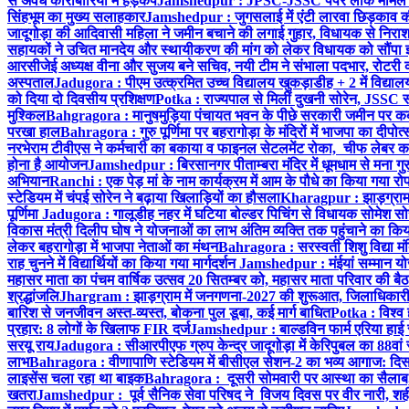
से अवैध कारोबारियों में हड़कंप
Jamshedpur : JPSC-JSSC पेपर लीक मामले की
सिंहभूम का मुख्य सलाहकार
Jamshedpur : जुगसलाई में एंटी लारवा छिड़काव की 
जादूगोड़ा की आदिवासी महिला ने जमीन बचाने की लगाई गुहार, विधायक से निरा
सहायकों ने उचित मानदेय और स्थायीकरण की मांग को लेकर विधायक को सौंपा ज
आरसीजेई अध्यक्ष वीना और सुजय बने सचिव, नयी टीम ने संभाला पदभार, रोटरी क
अस्पताल
Jadugora : पीएम उत्क्रमित उच्च विद्यालय खुकड़ाडीह + 2 में विद्यालय
को दिया दो दिवसीय प्रशिक्षण
Potka : राज्यपाल से मिलीं दुखनी सोरेन, JSSC सं
मुश्किल
Bahgragora : मानुषमुड़िया पंचायत भवन के पीछे सरकारी जमीन पर कब्ज
परखा हाल
Bahragora : गुरु पूर्णिमा पर बहरागोड़ा के मंदिरों में भाजपा का दीपोत
नरभेराम टीवीएस ने कर्मचारी का बकाया व फाइनल सेटलमेंट रोका, चीफ लेबर क
होना है आयोजन
Jamshedpur : बिरसानगर पीताम्बरा मंदिर में धूमधाम से मना गुरुप
अभियान
Ranchi : एक पेड़ मां के नाम कार्यक्रम में आम के पौधे का किया गया रो
स्टेडियम में चंपई सोरेन ने बढ़ाया खिलाड़ियों का हौसला
Kharagpur : झाड़ग्राम म
पूर्णिमा
Jadugora : गालूडीह नहर में घटिया बोल्डर पिचिंग से विधायक सोमेश 
विकास मंत्री दिलीप घोष ने योजनाओं का लाभ अंतिम व्यक्ति तक पहुंचाने का किय
लेकर बहरागोड़ा में भाजपा नेताओं का मंथन
Bahragora : सरस्वती शिशु विद्या मंदि
राह चुनने में विद्यार्थियों का किया गया मार्गदर्शन
Jamshedpur : मंईयां सम्मान योज
महासर माता का पंचम वार्षिक उत्सव 20 सितम्बर को, महासर माता परिवार की बैठक 
श्रद्धांजलि
Jhargram : झाड़ग्राम में जनगणना-2027 की शुरूआत, जिलाधिकारी ने 
बारिश से जनजीवन अस्त-व्यस्त, बोकना पुल डूबा, कई मार्ग बाधित
Potka : विश्व 
प्रहार: 8 लोगों के खिलाफ FIR दर्ज
Jamshedpur : बाल्डविन फार्म एरिया हाई स्क
सरयू राय
Jadugora : सीआरपीएफ ग्रुप केन्द्र जादूगोड़ा में केरिपुबल का 88वां स
लाभ
Bahragora : वीणापाणि स्टेडियम में बीसीएल सेशन-2 का भव्य आगाज: दि
लाइसेंस चला रहा था बाइक
Bahragora : दूसरी सोमवारी पर आस्था का सैलाब, चि
खतरा
Jamshedpur : पूर्व सैनिक सेवा परिषद ने विजय दिवस पर वीर नारी, शहीद