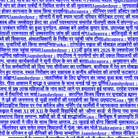
 CBI जांच की मांग को लेकर महानगर भाजपा ने निकाला मशाल जुलूश
Jamshedp
मांग को लेकर पार्षदों ने सिविल सर्जन से की मुलाकात
Jamshedpur : जुगसलाई में
श होकर कागजात के साथ किया प्रदर्शन
Bahragora : सीनियर एसपी डॉक्टर एहतेश
्ञापन
Jamshedpur : सोनारी में श्री श्याम भटली परिवार चेरिटेबल ट्रस्ट की भजन संध
्लब ऑफ जमशेदपुर ईस्ट का 49वाँ पदस्थापना समारोह गोलमुरी क्लब में संपन्न
Potk
 प्रबंधन समिति का हुआ पुनर्गठन, अध्यक्ष बने अशोक कुमार दास, उपाध्यक्ष चुनी गई
ताली प्रश्नपत्र की उच्चस्तरीय जांच की उठाई मांग
Jadugora : बालिजुडी से बा
े की शिकायत, अंचलाधिकारी के निर्देश पर पहुंची जांच टीम
Bahragora : सांड्र
्सव, पुजारियों को किया सम्मानित
Potka : टांगराईन स्कूल की मोबाइल लाइब्रेरी को
मिश्नर तक पहुंचा मामला
Jamshedpur : 135वीं डूरंड कप 2026 के एक्सपोज़र विजिट म
ूर्णिमा महोत्सव
Jamshedpur : एफटीएस ने ग्रामीणों संग की एकल विद्यालयों की गुण
पण, भाजपा कार्यकर्ताओं ने सुनी पीएम के मन की बात
Bahragora : अनुशासन और प्र
ें रेल कर्मचारियों को दिया गया सीपीआर का प्रशिक्षण, बालीचक में रेल वन मोबा
सोरेन हुए नाराज, स्थल निरीक्षण कर सहायक व कनीय अभियंता को लगायी फटकार
J
ा आह्वान
Jamshedpur : जलाभिषेक के लिए यूनियन का जत्था हुआ बाबा नगरी रव
र, गीता आश्रम में श्रद्धा व उल्लास के साथ मनाई गई गुरु पूर्णिमा
Jamshedpur : बा
ना से छह लाख महिलाओं के नाम काटे जाने पर हमलावर हुई भाजपा, प्रदेश प्रवक्त
में तैयारियो पर चर्चा
Jamshedpur : कारगिल विजय दिवस पर यूनाइटेड ह्यूमन रा
पूर्व की जनगणना से जुड़ी तस्वीरों की प्रदर्शनी का किया उद्घाटन
Gua : गुवा म
हेपेटाइटिस दिवस पर रंभा कॉलेज ऑफ नर्सिंग एंड फार्मेसी में जागरूकता कार्यक्
ूल में कक्षा XI एवं XII के मेधावी विद्यार्थियों को ‘ऑनर कार्ड’ से किया गया सम्
्थापना दिवस सम्पन्न, शहीदों को दी गई श्रद्धांजलि
Gua : किरीबुरू में छात्रवृत्ति
समगुरु एफसी ने जीत के साथ किया आगाज, 29 जुलाई को होगा खिताबी मुकाबला
Gu
त्रेश्वर धाम समेत तमाम शिवालयों में गूंजा ‘बम-बम भोले’
Bahragora : काजू जंगल
ों के परिजन व पूर्व सैनिकों को किया सम्मानित
Jamshedpur : सोशल मीडिया पर