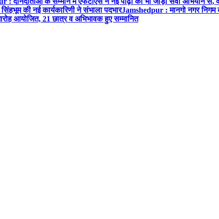
: दानदाताओं के सम्मान में एफटीएस ने नई पीढ़ी को भी जोड़ा सेवा अभियान से, वर्
सिंहभूम की नई कार्यकारिणी ने संभाला पदभार
Jamshedpur : मानगो नगर निगम की 
मारोह आयोजित, 21 छात्र व अभिभावक हुए सम्मानित