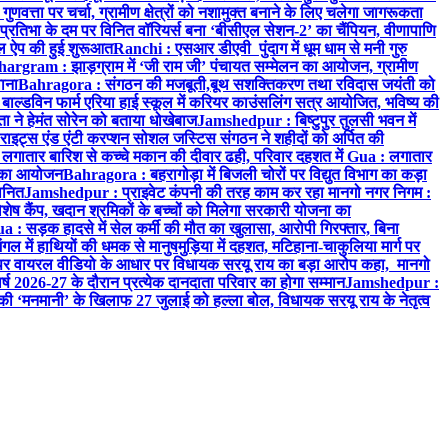
वत्ता पर चर्चा, ग्रामीण क्षेत्रों को नशामुक्त बनाने के लिए चलेगा जागरूकता
तिभा के दम पर विनित वॉरियर्स बना ‘बीसीएल सेशन-2’ का चैंपियन, वीणापाणि
इल ऐप की हुई शुरूआत
Ranchi : एसआर डीएवी पुंदाग में धूम धाम से मनी गुरु
hargram : झाड़ग्राम में ‘जी राम जी’ पंचायत सम्मेलन का आयोजन, ग्रामीण
ाना
Bahragora : संगठन की मजबूती,बूथ सशक्तिकरण तथा रविदास जयंती को
ल्डविन फार्म एरिया हाई स्कूल में करियर काउंसलिंग सत्र आयोजित, भविष्य की
ा ने हेमंत सोरेन को बताया धोखेबाज
Jamshedpur : बिष्टुपुर तुलसी भवन में
इट्स एंड एंटी करप्शन सोशल जस्टिस संगठन ने शहीदों को अर्पित की
ें लगातार बारिश से कच्चे मकान की दीवार ढही, परिवार दहशत में
Gua : लगातार
रम का आयोजन
Bahragora : बहरागोड़ा में बिजली चोरों पर विद्युत विभाग का कड़ा
मानित
Jamshedpur : प्राइवेट कंपनी की तरह काम कर रहा मानगो नगर निगम :
 विशेष कैंप, खदान श्रमिकों के बच्चों को मिलेगा सरकारी योजना का
a : सड़क हादसे में सेल कर्मी की मौत का खुलासा, आरोपी गिरफ्तार, बिना
 में हाथियों की धमक से मानुषमुड़िया में दहशत, मटिहाना-चाकुलिया मार्ग पर
 वायरल वीडियो के आधार पर विधायक सरयू राय का बड़ा आरोप कहा, मानगो
ष 2026-27 के दौरान प्रत्येक दानदाता परिवार का होगा सम्मान
Jamshedpur :
‘मनमानी’ के खिलाफ 27 जुलाई को हल्ला बोल, विधायक सरयू राय के नेतृत्व