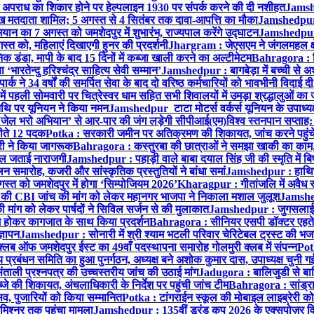
अपराध का शिकार होने पर हेल्पलाइन 1930 पर संपर्क करने की दी नशीहत
Jamshe
लाख मतदाता शामिल; 5 अगस्त से 4 सितंबर तक दावा-आपत्ति का मौका
Jamshedpur :
ान का 7 अगस्त को जमशेदपुर में शुभारंभ, राज्यपाल करेंगे उद्घाटन
Jamshedpur : ब
्त को, महिलाएं दिखाएगी हुनर की प्रदर्शनी
Jhargram : जेएसएम ने जंगलमहल क्षेत
 डंडा, मापी के बाद 15 दिनों में कब्जा खाली करने का अल्टीमेटम
Bahragora : शि
ारतेन्दु हरिश्चंद्र साहित्य सेवी सम्मान’
Jamshedpur : बागबेड़ा में बच्ची से 
ने 34 वर्षों की समर्पित सेवा के बाद दो वरिष्ठ कर्मचारियों को भावभीनी विदाई दी
ं पहली सोमवारी पर चित्रेस्वर धाम सहित सभी शिवालयों में उमड़ा श्रद्धालुओं क
थि पर यूनियन ने किया नमन
Jamshedpur टाटा मोटर्स वर्कर्स यूनियन के उपाध्यक्ष
‘जेल भरो अभियान’ से आर-पार की जंग लड़ेगी सीपीआई(एम)
विश्व स्तनपान सप्ताह
 जीते 12 पदक
Potka : सरकारी जमीन पर अतिक्रमण की शिकायत, जांच करने पहुं
ारी ने किया जागरूक
Bahragora : कस्तुरबा की छात्राओं ने समझा खाकी का काम,
काल जताई नाराजगी
Jamshedpur : पहाड़ी वाले बाबा दयाल सिंह जी की स्मृति में बिष्ट
समारोह, कजरी और सांस्कृतिक प्रस्तुतियों ने बांधा समां
Jamshedpur : हाथियों 
स्त को जमशेदपुर में होगा ‘सिम्पोजियम 2026’
Kharagpur : गीतांजलि में अवैध रूप
 CBI जांच की मांग को लेकर महानगर भाजपा ने निकाला मशाल जुलूश
Jamshedp
मांग को लेकर पार्षदों ने सिविल सर्जन से की मुलाकात
Jamshedpur : जुगसलाई में
श होकर कागजात के साथ किया प्रदर्शन
Bahragora : सीनियर एसपी डॉक्टर एहतेश
्ञापन
Jamshedpur : सोनारी में श्री श्याम भटली परिवार चेरिटेबल ट्रस्ट की भजन संध
्लब ऑफ जमशेदपुर ईस्ट का 49वाँ पदस्थापना समारोह गोलमुरी क्लब में संपन्न
Potk
 प्रबंधन समिति का हुआ पुनर्गठन, अध्यक्ष बने अशोक कुमार दास, उपाध्यक्ष चुनी गई
ताली प्रश्नपत्र की उच्चस्तरीय जांच की उठाई मांग
Jadugora : बालिजुडी से बा
े की शिकायत, अंचलाधिकारी के निर्देश पर पहुंची जांच टीम
Bahragora : सांड्र
्सव, पुजारियों को किया सम्मानित
Potka : टांगराईन स्कूल की मोबाइल लाइब्रेरी को
मिश्नर तक पहुंचा मामला
Jamshedpur : 135वीं डूरंड कप 2026 के एक्सपोज़र विजिट म