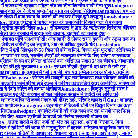
ur : झारखंड आन्दोलनकारी संघर्ष मोर्चा ने प्रणब नाहा को बनाया पूर्वी
 राजस्थानी ब्राह्मण महिला संघ का तीन दिवसीय राखी मेला शुरू
Jadugora :
ाम वकारिब ने किया बहरागोड़ा थाना का औचक निरीक्षण
Bahragora : पंचायत
्या में बाबा श्याम के भजनों की रसधार में खुब झूमे श्रद्धालु
Jamshedpur :
a : सड़क दुर्घटना में घायल युवक को समाजसेवी किशन गुप्ता ने पहुंचाया
 सुनीता कुमारी सिंह
Potka : सीडब्ल्यूएस ने फूड एंड न्यूट्रिशन सिस्टम्स चैंपियंस
सिला तक बरसात में सड़क बनी तालाब, राहगिरों का चलना हुआ
ा पंचायत पहुँचे एलआरडीसी: आंगनवाड़ी से लेकर राशन दुकान और स्कूल तक का
 जेपीएस बारीडीह का सहयोग, 200 से अधिक पुस्तकें भेंट
Jamshedpur
ें पूर्वी सिंहभूम के 50 खिलाड़ी होंगे शामिल, बिरसा मुंडा फुटबॉल स्टेडियम में
वत्ता पर चर्चा, ग्रामीण क्षेत्रों को नशामुक्त बनाने के लिए चलेगा जागरूकता
तिभा के दम पर विनित वॉरियर्स बना ‘बीसीएल सेशन-2’ का चैंपियन, वीणापाणि
इल ऐप की हुई शुरूआत
Ranchi : एसआर डीएवी पुंदाग में धूम धाम से मनी गुरु
hargram : झाड़ग्राम में ‘जी राम जी’ पंचायत सम्मेलन का आयोजन, ग्रामीण
ाना
Bahragora : संगठन की मजबूती,बूथ सशक्तिकरण तथा रविदास जयंती को
ल्डविन फार्म एरिया हाई स्कूल में करियर काउंसलिंग सत्र आयोजित, भविष्य की
ा ने हेमंत सोरेन को बताया धोखेबाज
Jamshedpur : बिष्टुपुर तुलसी भवन में
इट्स एंड एंटी करप्शन सोशल जस्टिस संगठन ने शहीदों को अर्पित की
ें लगातार बारिश से कच्चे मकान की दीवार ढही, परिवार दहशत में
Gua : लगातार
रम का आयोजन
Bahragora : बहरागोड़ा में बिजली चोरों पर विद्युत विभाग का कड़ा
मानित
Jamshedpur : प्राइवेट कंपनी की तरह काम कर रहा मानगो नगर निगम :
 विशेष कैंप, खदान श्रमिकों के बच्चों को मिलेगा सरकारी योजना का
a : सड़क हादसे में सेल कर्मी की मौत का खुलासा, आरोपी गिरफ्तार, बिना
 में हाथियों की धमक से मानुषमुड़िया में दहशत, मटिहाना-चाकुलिया मार्ग पर
 वायरल वीडियो के आधार पर विधायक सरयू राय का बड़ा आरोप कहा, मानगो