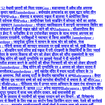
र 52 मेधावी छात्रों को मिला पदक
Gua : बड़ाजामदा में अवैध लौह अयस्क
 कुमार महतो
Jamshedpur : बर्मामाइंस हत्याकांड का मुख्य शूटर समेत तीन
क गायन
Potka : शंकरदा व बाघमारा स्कूल में डालसा ने आयोजित किया
ी दर्दनाक मौत
Potka : हल्दीपोखर रेलवे साइडिंग में कोयला चोरों का आतंक,
े उद्घाटन
Jamshedpur : ग्रेजुएट महाविद्यालय में कानूनी जागरुकता शिविर का
 संचालन में डीएवी स्कूल खोले जाने की मांग
Jadugora : सीआरपीएफ कैंप
स्ट ने फ्रेंडशिप डे पर ट्रांसजेंडर समुदाय के साथ मनाया अपनत्व का
एलएम प्रदर्शनी, प्रशिक्षुओं ने नवाचार से किया आकर्षित
Jamshedpur :
dpur : जादूगोड़ा पुलिस ने सामान के साथ चोर को दबोचा, भेजा
 नंदिनी करूवा की शानदार सफलता पर मुखी समाज को गर्व, मुखी विकास
ॉल्डविन फार्म एरिया हाई स्कूल में प्री-प्राइमरी के विद्यार्थियों के लिए ‘मदर्स
्र के समग्र विकास की मांग को लेकर डीएम को सौंपा मुख्यमंत्री के नाम
बू सोरेन की पहली पुण्यतिथि पर झामुमो नेताओं ने दी भावभीनी
अश्लील हरकत करने के आरोपी की शीघ्र गिरफ्तारी की मांग को लेकर डीएसपी
Jamshedpur : शिबू सोरेन की पुण्यतिथि पर 4 अगस्त को जोहार यात्रा में
ा जनसैलाब
Jamshedpur : मुर्गा महादेव मंदिर में श्याम भटली परिवार के 70
 अस्वस्थ, मिलें आजसू पार्टी के केंद्रीय महासचिव व अन्य
Bahragora : केंद्र
: खीरसा दूध नवजात बच्चे को कई जानलेवा बीमारियों से बचाता है: डॉ सीट
Gua :
चे सीओ
Potka : गीतिलता गांव में उन्नत भारत अभियान के तहत रंभा संस्थान का
 कैसे आपातकाल में ‘डायल 112’ बनेगा मददगार
Bahragora : युवाओं के भविष्य
ुपुर गुरुद्वारा में सजा भव्य कीर्तन दरबार, कई समाजसेवी हुए
के उपद्रव से ग्रामीणों को सुरक्षा प्रदान करे वन विभाग : डॉ. दिनेशानंद
 से बिक्री के लिए रखा 80 कार्टन पैक्ड ड्रिंकिंग वाटर जब्त, रेलवे की कार्रवाई