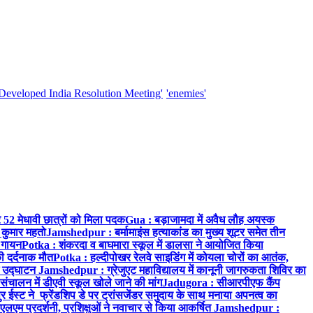
'Developed India Resolution Meeting'
'enemies'
र 52 मेधावी छात्रों को मिला पदक
Gua : बड़ाजामदा में अवैध लौह अयस्क
 कुमार महतो
Jamshedpur : बर्मामाइंस हत्याकांड का मुख्य शूटर समेत तीन
क गायन
Potka : शंकरदा व बाघमारा स्कूल में डालसा ने आयोजित किया
ी दर्दनाक मौत
Potka : हल्दीपोखर रेलवे साइडिंग में कोयला चोरों का आतंक,
े उद्घाटन
Jamshedpur : ग्रेजुएट महाविद्यालय में कानूनी जागरुकता शिविर का
 संचालन में डीएवी स्कूल खोले जाने की मांग
Jadugora : सीआरपीएफ कैंप
स्ट ने फ्रेंडशिप डे पर ट्रांसजेंडर समुदाय के साथ मनाया अपनत्व का
एलएम प्रदर्शनी, प्रशिक्षुओं ने नवाचार से किया आकर्षित
Jamshedpur :