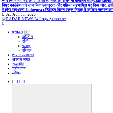
नगर निगम में पार्षद को 2 प्रतिशत, मेयर को अलग से कमीशन चाहिए
Jamshedpur 
विप्र फाउंडेशन ने सामाजिक एकजुटता और महिला सहभागिता पर दिया जोर, पूर्वी 
में होगा महाधरना
Jadugora : डिवाइन मिशन स्कूल हितकू में प्रतिभा सम्मान स
Sat. Aug 8th, 2026
नज़र हर खबर पर
प्रमंडल
कोल्हान
रांची
पलामू
संथाल
शासन प्रशासन
अपराध जगत
राजनीति
ड्रीम होम
लॉगिन