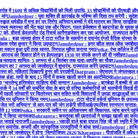
ारोह में 1600 से अधिक विद्यार्थियों को मिली उपाधि, 33 शोधार्थियों को पीएचडी औ
मांग
Jamshedpur : युवा शक्ति ही झारखंड के भविष्य की दिशा तय करेगी : सुदेश
्कूल धर्मडीह में मना हर घर तिरंगा अभियान,बच्चों ने वंदे मातरम् का किया सामूहि
थ्य व्यवस्था की भेंट चढ़ा एक और चिराग, गलत इंजेक्शन से बहरागोड़ा के युवक क
ो, वीवर्स डेवलपमेंट एंड रिसर्च आर्गेनाइजेशन कर रहा आयोजन, राज्यपाल करेंग
 : बड़ा जामदा क्षेत्र में टाटा स्टील के सहयोग व दयानंद एंग्लो वैदिक संस्था के
िरीक्षक रमेश कुमार ने किया उद्घाटन
Jamshedpur : इनर व्हील क्लब ऑफ जमशेदपुर ई
ा मकान हुआ पूरी तरह ध्वस्त, तिरपाल मुहैया कराया गया
Potka: रंभा कॉलेज में टी
अपराध का शिकार होने पर हेल्पलाइन 1930 पर संपर्क करने की दी नशीहत
Jamshe
लाख मतदाता शामिल; 5 अगस्त से 4 सितंबर तक दावा-आपत्ति का मौका
Jamshedpur :
ान का 7 अगस्त को जमशेदपुर में शुभारंभ, राज्यपाल करेंगे उद्घाटन
Jamshedpur : ब
्त को, महिलाएं दिखाएगी हुनर की प्रदर्शनी
Jhargram : जेएसएम ने जंगलमहल क्षेत
 डंडा, मापी के बाद 15 दिनों में कब्जा खाली करने का अल्टीमेटम
Bahragora : शि
ारतेन्दु हरिश्चंद्र साहित्य सेवी सम्मान’
Jamshedpur : बागबेड़ा में बच्ची से 
ने 34 वर्षों की समर्पित सेवा के बाद दो वरिष्ठ कर्मचारियों को भावभीनी विदाई दी
ं पहली सोमवारी पर चित्रेस्वर धाम सहित सभी शिवालयों में उमड़ा श्रद्धालुओं क
थि पर यूनियन ने किया नमन
Jamshedpur टाटा मोटर्स वर्कर्स यूनियन के उपाध्यक्ष
‘जेल भरो अभियान’ से आर-पार की जंग लड़ेगी सीपीआई(एम)
विश्व स्तनपान सप्ताह
 जीते 12 पदक
Potka : सरकारी जमीन पर अतिक्रमण की शिकायत, जांच करने पहुं
ारी ने किया जागरूक
Bahragora : कस्तुरबा की छात्राओं ने समझा खाकी का काम,
काल जताई नाराजगी
Jamshedpur : पहाड़ी वाले बाबा दयाल सिंह जी की स्मृति में बिष्ट
समारोह, कजरी और सांस्कृतिक प्रस्तुतियों ने बांधा समां
Jamshedpur : हाथियों 
स्त को जमशेदपुर में होगा ‘सिम्पोजियम 2026’
Kharagpur : गीतांजलि में अवैध रूप