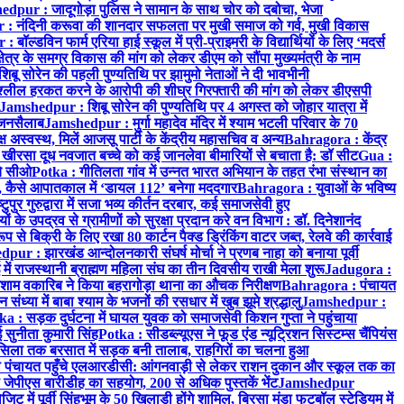
dpur : जादूगोड़ा पुलिस ने सामान के साथ चोर को दबोचा, भेजा
 नंदिनी करूवा की शानदार सफलता पर मुखी समाज को गर्व, मुखी विकास
ॉल्डविन फार्म एरिया हाई स्कूल में प्री-प्राइमरी के विद्यार्थियों के लिए ‘मदर्स
्र के समग्र विकास की मांग को लेकर डीएम को सौंपा मुख्यमंत्री के नाम
बू सोरेन की पहली पुण्यतिथि पर झामुमो नेताओं ने दी भावभीनी
अश्लील हरकत करने के आरोपी की शीघ्र गिरफ्तारी की मांग को लेकर डीएसपी
Jamshedpur : शिबू सोरेन की पुण्यतिथि पर 4 अगस्त को जोहार यात्रा में
ा जनसैलाब
Jamshedpur : मुर्गा महादेव मंदिर में श्याम भटली परिवार के 70
 अस्वस्थ, मिलें आजसू पार्टी के केंद्रीय महासचिव व अन्य
Bahragora : केंद्र
: खीरसा दूध नवजात बच्चे को कई जानलेवा बीमारियों से बचाता है: डॉ सीट
Gua :
चे सीओ
Potka : गीतिलता गांव में उन्नत भारत अभियान के तहत रंभा संस्थान का
 कैसे आपातकाल में ‘डायल 112’ बनेगा मददगार
Bahragora : युवाओं के भविष्य
ुपुर गुरुद्वारा में सजा भव्य कीर्तन दरबार, कई समाजसेवी हुए
के उपद्रव से ग्रामीणों को सुरक्षा प्रदान करे वन विभाग : डॉ. दिनेशानंद
 से बिक्री के लिए रखा 80 कार्टन पैक्ड ड्रिंकिंग वाटर जब्त, रेलवे की कार्रवाई
ur : झारखंड आन्दोलनकारी संघर्ष मोर्चा ने प्रणब नाहा को बनाया पूर्वी
 राजस्थानी ब्राह्मण महिला संघ का तीन दिवसीय राखी मेला शुरू
Jadugora :
ाम वकारिब ने किया बहरागोड़ा थाना का औचक निरीक्षण
Bahragora : पंचायत
्या में बाबा श्याम के भजनों की रसधार में खुब झूमे श्रद्धालु
Jamshedpur :
a : सड़क दुर्घटना में घायल युवक को समाजसेवी किशन गुप्ता ने पहुंचाया
 सुनीता कुमारी सिंह
Potka : सीडब्ल्यूएस ने फूड एंड न्यूट्रिशन सिस्टम्स चैंपियंस
सिला तक बरसात में सड़क बनी तालाब, राहगिरों का चलना हुआ
ा पंचायत पहुँचे एलआरडीसी: आंगनवाड़ी से लेकर राशन दुकान और स्कूल तक का
 जेपीएस बारीडीह का सहयोग, 200 से अधिक पुस्तकें भेंट
Jamshedpur
ें पूर्वी सिंहभूम के 50 खिलाड़ी होंगे शामिल, बिरसा मुंडा फुटबॉल स्टेडियम में