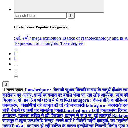
Search
for:
Or check our Popular Categories...
: डॉ. शर्मा
' mega exhibition
'Basics of Nanotechnology and its A
'Expression of Thoughts'
'Fake degree'
ताजा ख़बर
Jamshedpur : नेताजी सुभाष विश्वविद्यालय के चतुर्थ दीक्षांत सम
कारोबार का आरोप, फर्जी कागजात पर बंगाल भेजा जा रहा लौह आयस्क, जांच की 
गिरफ्तार, दो नाबालिग भी घटना में थे शामिल
Jadugora : शेफर्ड इंग्लिश मीडियम स
कार्यक्रम, विद्यार्थियों को कानून की दी गई जानकारी
Bahragora :चरमराती स्वास्
चोरी रोकने गए कर्मी पर जानलेवा हमला
Jamshedpur : 13वां हस्तकरघा दिवस 7 क
आयोजन, डालसा सचिव ने की शिरकत, कानून से रू व रू हुईं छात्राएं
Badajamda
सासपुर में खुला जनऔषधि केन्द्र ,सस्ते दामों में मिलेगी महंगी दवाइयां, उप महान
उत्सव
Potka : लगातार हो रही बारिश के कारण हल्दीपोखर निवासी विनोद गुप्ता क