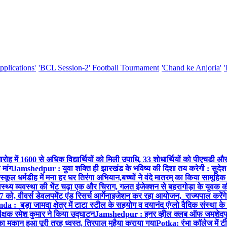
pplications'
'BCL Session-2' Football Tournament
'Chand ke Anjoria'
ारोह में 1600 से अधिक विद्यार्थियों को मिली उपाधि, 33 शोधार्थियों को पीएचडी औ
मांग
Jamshedpur : युवा शक्ति ही झारखंड के भविष्य की दिशा तय करेगी : सुदेश
्कूल धर्मडीह में मना हर घर तिरंगा अभियान,बच्चों ने वंदे मातरम् का किया सामूहि
थ्य व्यवस्था की भेंट चढ़ा एक और चिराग, गलत इंजेक्शन से बहरागोड़ा के युवक क
ो, वीवर्स डेवलपमेंट एंड रिसर्च आर्गेनाइजेशन कर रहा आयोजन, राज्यपाल करेंग
 : बड़ा जामदा क्षेत्र में टाटा स्टील के सहयोग व दयानंद एंग्लो वैदिक संस्था के
िरीक्षक रमेश कुमार ने किया उद्घाटन
Jamshedpur : इनर व्हील क्लब ऑफ जमशेदपुर ई
ा मकान हुआ पूरी तरह ध्वस्त, तिरपाल मुहैया कराया गया
Potka: रंभा कॉलेज में टी