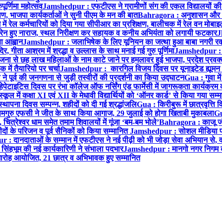
ूर्णिमा महोत्सव
Jamshedpur : एफटीएस ने ग्रामीणों संग की एकल विद्यालयों की गुण
पण, भाजपा कार्यकर्ताओं ने सुनी पीएम के मन की बात
Bahragora : अनुशासन और प्र
ें रेल कर्मचारियों को दिया गया सीपीआर का प्रशिक्षण, बालीचक में रेल वन मोबा
सोरेन हुए नाराज, स्थल निरीक्षण कर सहायक व कनीय अभियंता को लगायी फटकार
J
ा आह्वान
Jamshedpur : जलाभिषेक के लिए यूनियन का जत्था हुआ बाबा नगरी रव
र, गीता आश्रम में श्रद्धा व उल्लास के साथ मनाई गई गुरु पूर्णिमा
Jamshedpur : बा
ना से छह लाख महिलाओं के नाम काटे जाने पर हमलावर हुई भाजपा, प्रदेश प्रवक्त
में तैयारियो पर चर्चा
Jamshedpur : कारगिल विजय दिवस पर यूनाइटेड ह्यूमन रा
पूर्व की जनगणना से जुड़ी तस्वीरों की प्रदर्शनी का किया उद्घाटन
Gua : गुवा म
हेपेटाइटिस दिवस पर रंभा कॉलेज ऑफ नर्सिंग एंड फार्मेसी में जागरूकता कार्यक्
ूल में कक्षा XI एवं XII के मेधावी विद्यार्थियों को ‘ऑनर कार्ड’ से किया गया सम्
्थापना दिवस सम्पन्न, शहीदों को दी गई श्रद्धांजलि
Gua : किरीबुरू में छात्रवृत्ति
समगुरु एफसी ने जीत के साथ किया आगाज, 29 जुलाई को होगा खिताबी मुकाबला
Gu
त्रेश्वर धाम समेत तमाम शिवालयों में गूंजा ‘बम-बम भोले’
Bahragora : काजू जंगल
ों के परिजन व पूर्व सैनिकों को किया सम्मानित
Jamshedpur : सोशल मीडिया पर
: दानदाताओं के सम्मान में एफटीएस ने नई पीढ़ी को भी जोड़ा सेवा अभियान से, वर्
सिंहभूम की नई कार्यकारिणी ने संभाला पदभार
Jamshedpur : मानगो नगर निगम की 
मारोह आयोजित, 21 छात्र व अभिभावक हुए सम्मानित