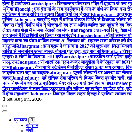
होना है आयोजन
Jamshedpur : बिरसानगर पीताम्बरा मंदिर में धूमधाम से मना गुरुप
अभियान
Ranchi : एक पेड़ मां के नाम कार्यक्रम में आम के पौधे का किया गया रो
स्टेडियम में चंपई सोरेन ने बढ़ाया खिलाड़ियों का हौसला
Kharagpur : झाड़ग्राम म
पूर्णिमा
Jadugora : गालूडीह नहर में घटिया बोल्डर पिचिंग से विधायक सोमेश 
विकास मंत्री दिलीप घोष ने योजनाओं का लाभ अंतिम व्यक्ति तक पहुंचाने का किय
लेकर बहरागोड़ा में भाजपा नेताओं का मंथन
Bahragora : सरस्वती शिशु विद्या मंदि
राह चुनने में विद्यार्थियों का किया गया मार्गदर्शन
Jamshedpur : मंईयां सम्मान योज
महासर माता का पंचम वार्षिक उत्सव 20 सितम्बर को, महासर माता परिवार की बैठक 
श्रद्धांजलि
Jhargram : झाड़ग्राम में जनगणना-2027 की शुरूआत, जिलाधिकारी ने 
बारिश से जनजीवन अस्त-व्यस्त, बोकना पुल डूबा, कई मार्ग बाधित
Potka : विश्व 
प्रहार: 8 लोगों के खिलाफ FIR दर्ज
Jamshedpur : बाल्डविन फार्म एरिया हाई स्क
सरयू राय
Jadugora : सीआरपीएफ ग्रुप केन्द्र जादूगोड़ा में केरिपुबल का 88वां स
लाभ
Bahragora : वीणापाणि स्टेडियम में बीसीएल सेशन-2 का भव्य आगाज: दि
लाइसेंस चला रहा था बाइक
Bahragora : दूसरी सोमवारी पर आस्था का सैलाब, चि
खतरा
Jamshedpur : पूर्व सैनिक सेवा परिषद ने विजय दिवस पर वीर नारी, शहीद
नगर निगम में पार्षद को 2 प्रतिशत, मेयर को अलग से कमीशन चाहिए
Jamshedpur 
विप्र फाउंडेशन ने सामाजिक एकजुटता और महिला सहभागिता पर दिया जोर, पूर्वी 
में होगा महाधरना
Jadugora : डिवाइन मिशन स्कूल हितकू में प्रतिभा सम्मान स
Sat. Aug 8th, 2026
प्रमंडल
कोल्हान
रांची