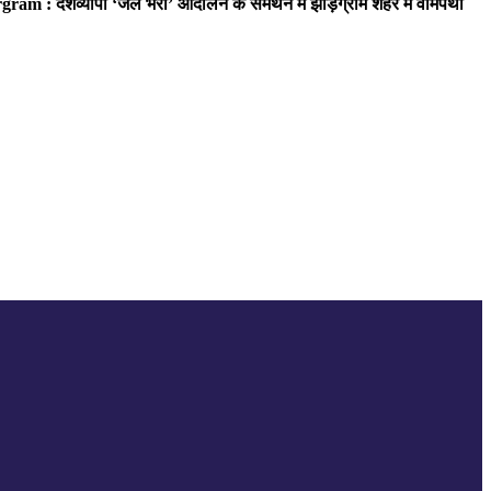
ram : देशव्यापी ‘जेल भरो’ आंदोलन के समर्थन में झाड़ग्राम शहर में वामपंथी