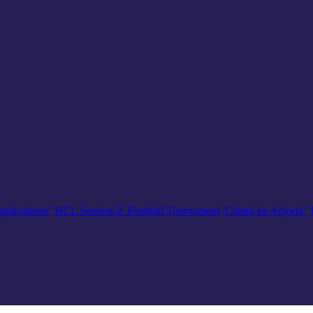
pplications'
'BCL Session-2' Football Tournament
'Chand ke Anjoria'