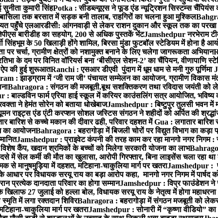
 सुनीता कुमारी सिंह
Potka : सीडब्ल्यूएस ने फूड एंड न्यूट्रिशन सिस्टम्स चैंपियंस
बासिला तक बरसात में सड़क बनी तालाब, राहगिरों का चलना हुआ मुश्किल
Bahgrag
ायत पहुँचे एलआरडीसी: आंगनवाड़ी से लेकर राशन दुकान और स्कूल तक का परखा
ेपीएस बारीडीह का सहयोग, 200 से अधिक पुस्तकें भेंट
Jamshedpur नरभेराम टीव
 सिंहभूम के 50 खिलाड़ी होंगे शामिल, बिरसा मुंडा फुटबॉल स्टेडियम में होना है 
 पर चर्चा, ग्रामीण क्षेत्रों को नशामुक्त बनाने के लिए चलेगा जागरूकता अभियान
R
ा के दम पर विनित वॉरियर्स बना ‘बीसीएल सेशन-2’ का चैंपियन, वीणापाणि स्टेडिय
ल ऐप की हुई शुरूआत
Ranchi : एसआर डीएवी पुंदाग में धूम धाम से मनी गुरु पूर्णिमा
J
am : झाड़ग्राम में ‘जी राम जी’ पंचायत सम्मेलन का आयोजन, ग्रामीण विकास मंत्
ाना
Bahragora : संगठन की मजबूती,बूथ सशक्तिकरण तथा रविदास जयंती को लेकर
 बाल्डविन फार्म एरिया हाई स्कूल में करियर काउंसलिंग सत्र आयोजित, भविष्य की राह
वक्ता ने हेमंत सोरेन को बताया धोखेबाज
Jamshedpur : बिष्टुपुर तुलसी भवन में 
 राइट्स एंड एंटी करप्शन सोशल जस्टिस संगठन ने शहीदों को अर्पित की श्रद्धा
ातार बारिश से कच्चे मकान की दीवार ढही, परिवार दहशत में
Gua : लगातार बारिश से
क्रम का आयोजन
Bahragora : बहरागोड़ा में बिजली चोरों पर विद्युत विभाग का कड़ा 
म्मानित
Jamshedpur : प्राइवेट कंपनी की तरह काम कर रहा मानगो नगर निगम : 
ति विशेष कैंप, खदान श्रमिकों के बच्चों को मिलेगा सरकारी योजना का लाभ
Bahragora
से में सेल कर्मी की मौत का खुलासा, आरोपी गिरफ्तार, बिना लाइसेंस चला रहा था
क से मानुषमुड़िया में दहशत, मटिहाना-चाकुलिया मार्ग पर खतरा
Jamshedpur : पूर्
आधार पर विधायक सरयू राय का बड़ा आरोप कहा, मानगो नगर निगम में पार्षद क
रान प्रत्येक दानदाता परिवार का होगा सम्मान
Jamshedpur : विप्र फाउंडेशन ने 
िलाफ 27 जुलाई को हल्ला बोल, विधायक सरयू राय के नेतृत्व में होगा महाधरना
 स्मृति में लगा रक्तदान शिविर
Bahragora : बहरागोड़ा में संगठन मजबूती को लेकर
 मटिहाना-चाकुलिया मार्ग पर खतरा
Jamshedpur : सोनारी में “कृष्णा वीडियो” क