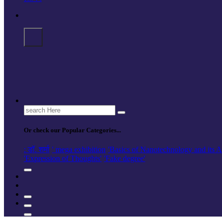
Search
for:
Or check our Popular Categories...
: डॉ. शर्मा
' mega exhibition
'Basics of Nanotechnology and its A
'Expression of Thoughts'
'Fake degree'