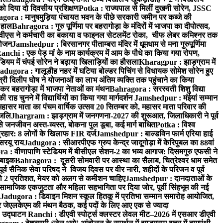
 को दिया दो दिवसीय प्रशिक्षण
Potka : राज्यपाल से मिलीं दुखनी सोरेन, JSSC
ora : मानुषमुड़िया पंचायत भवन के पीछे सरकारी जमीन पर कब्जे की
 हाल
Bahragora : गुरु पूर्णिमा पर बहरागोड़ा के मंदिरों में भाजपा का दीपोत्सव,
ीएस ने कर्मचारी का बकाया व फाइनल सेटलमेंट रोका, चीफ लेबर कमिश्नर तक
आयोजन
Jamshedpur : बिरसानगर पीताम्बरा मंदिर में धूमधाम से मना गुरुपूर्णिमा
anchi : एक पेड़ मां के नाम कार्यक्रम में आम के पौधे का किया गया रोपण,
म में चंपई सोरेन ने बढ़ाया खिलाड़ियों का हौसला
Kharagpur : झाड़ग्राम में
adugora : गालूडीह नहर में घटिया बोल्डर पिचिंग से विधायक सोमेश सोरेन हुए
री दिलीप घोष ने योजनाओं का लाभ अंतिम व्यक्ति तक पहुंचाने का किया
 बहरागोड़ा में भाजपा नेताओं का मंथन
Bahragora : सरस्वती शिशु विद्या
 चुनने में विद्यार्थियों का किया गया मार्गदर्शन
Jamshedpur : मंईयां सम्मान
महासर माता का पंचम वार्षिक उत्सव 20 सितम्बर को, महासर माता परिवार की
ंजलि
Jhargram : झाड़ग्राम में जनगणना-2027 की शुरूआत, जिलाधिकारी ने पूर्व
 जनजीवन अस्त-व्यस्त, बोकना पुल डूबा, कई मार्ग बाधित
Potka : विश्व
प्रहार: 8 लोगों के खिलाफ FIR दर्ज
Jamshedpur : बाल्डविन फार्म एरिया हाई
सरयू राय
Jadugora : सीआरपीएफ ग्रुप केन्द्र जादूगोड़ा में केरिपुबल का 88वां
 : वीणापाणि स्टेडियम में बीसीएल सेशन-2 का भव्य आगाज: दिसमगुरु एफसी ने
 बाइक
Bahragora : दूसरी सोमवारी पर आस्था का सैलाब, चित्रेश्वर धाम समेत
व सैनिक सेवा परिषद ने विजय दिवस पर वीर नारी, शहीदों के परिजन व पूर्व
ो 2 प्रतिशत, मेयर को अलग से कमीशन चाहिए
Jamshedpur : दानदाताओं के
सामाजिक एकजुटता और महिला सहभागिता पर दिया जोर, पूर्वी सिंहभूम की नई
Jadugora : डिवाइन मिशन स्कूल हितकू में प्रतिभा सम्मान समारोह आयोजित,
 जेएलकेएम की मंथन बैठक, कई पदों के लिए आए एक से ज्यादा
ा उद्घाटन
Ranchi : डीएवी स्पोर्ट्स क्लस्टर लेवल मीट–2026 में एसआर डीएवी