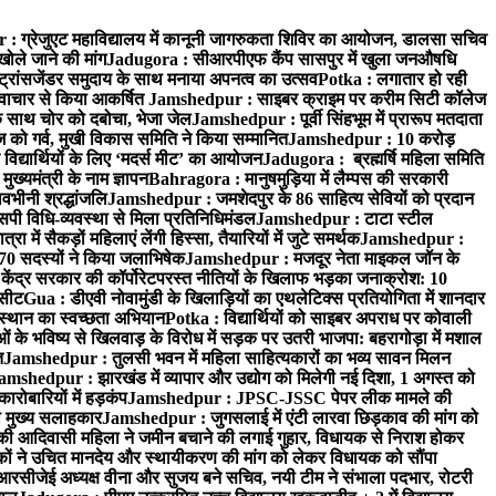
 ग्रेजुएट महाविद्यालय में कानूनी जागरुकता शिविर का आयोजन, डालसा सचिव
खोले जाने की मांग
Jadugora : सीआरपीएफ कैंप सासपुर में खुला जनऔषधि
्रांसजेंडर समुदाय के साथ मनाया अपनत्व का उत्सव
Potka : लगातार हो रही
े नवाचार से किया आकर्षित
Jamshedpur : साइबर क्राइम पर करीम सिटी कॉलेज
े साथ चोर को दबोचा, भेजा जेल
Jamshedpur : पूर्वी सिंहभूम में प्रारूप मतदाता
ो गर्व, मुखी विकास समिति ने किया सम्मानित
Jamshedpur : 10 करोड़
 विद्यार्थियों के लिए ‘मदर्स मीट’ का आयोजन
Jadugora : ब्रह्मर्षि महिला समिति
ख्यमंत्री के नाम ज्ञापन
Bahragora : मानुषमुड़िया में लैम्पस की सरकारी
वभीनी श्रद्धांजलि
Jamshedpur : जमशेदपुर के 86 साहित्य सेवियों को प्रदान
पी विधि-व्यवस्था से मिला प्रतिनिधिमंडल
Jamshedpur : टाटा स्टील
ें सैकड़ों महिलाएं लेंगी हिस्सा, तैयारियों में जुटे समर्थक
Jamshedpur :
े 70 सदस्यों ने किया जलाभिषेक
Jamshedpur : मजदूर नेता माइकल जॉन के
ेंद्र सरकार की कॉर्पोरेटपरस्त नीतियों के खिलाफ भड़का जनाक्रोश: 10
 सीट
Gua : डीएवी नोवामुंडी के खिलाड़ियों का एथलेटिक्स प्रतियोगिता में शानदार
ंस्थान का स्वच्छता अभियान
Potka : विद्यार्थियों को साइबर अपराध पर कोवाली
 के भविष्य से खिलवाड़ के विरोध में सड़क पर उतरी भाजपा: बहरागोड़ा में मशाल
त
Jamshedpur : तुलसी भवन में महिला साहित्यकारों का भव्य सावन मिलन
amshedpur : झारखंड में व्यापार और उद्योग को मिलेगी नई दिशा, 1 अगस्त को
ारोबारियों में हड़कंप
Jamshedpur : JPSC-JSSC पेपर लीक मामले की
का मुख्य सलाहकार
Jamshedpur : जुगसलाई में एंटी लारवा छिड़काव की मांग को
की आदिवासी महिला ने जमीन बचाने की लगाई गुहार, विधायक से निराश होकर
ं ने उचित मानदेय और स्थायीकरण की मांग को लेकर विधायक को सौंपा
सीजेई अध्यक्ष वीना और सुजय बने सचिव, नयी टीम ने संभाला पदभार, रोटरी