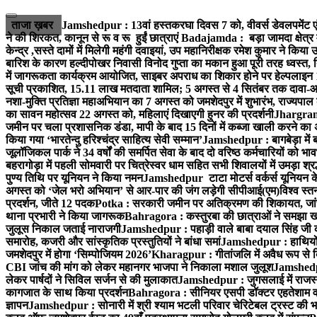
Skip
to
ताजा ख़बर
Jamshedpur : 13वां हस्तकरघा दिवस 7 को, वीवर्स डेवलपमेंट ए
content
ने की शिरकत, कानून से रू व रू हुईं छात्राएं
Badajamda : बड़ा जामदा क्षेत्र मे
केन्द्र ,सस्ते दामों में मिलेगी महंगी दवाइयां, उप महानिरीक्षक रमेश कुमार ने किया
बारिश के कारण हल्दीपोखर निवासी विनोद गुप्ता का मकान हुआ पूरी तरह ध्वस्त, 
में जागरूकता कार्यक्रम आयोजित, साइबर अपराध का शिकार होने पर हेल्पलाइन
सूची प्रकाशित, 15.11 लाख मतदाता शामिल; 5 अगस्त से 4 सितंबर तक दावा-आ
नशा-मुक्ति प्रतिज्ञा महाअभियान का 7 अगस्त को जमशेदपुर में शुभारंभ, राज्यपाल 
का सावन महोत्सव 22 अगस्त को, महिलाएं दिखाएगी हुनर की प्रदर्शनी
Jhargram :
जमीन पर चला प्रशासनिक डंडा, मापी के बाद 15 दिनों में कब्जा खाली करने का 
किया गया ‘भारतेन्दु हरिश्चंद्र साहित्य सेवी सम्मान’
Jamshedpur : बागबेड़ा में 
जूलॉजिकल पार्क ने 34 वर्षों की समर्पित सेवा के बाद दो वरिष्ठ कर्मचारियों को भा
बहरागोड़ा में पहली सोमवारी पर चित्रेस्वर धाम सहित सभी शिवालयों में उमड़ा श्
पुण्य तिथि पर यूनियन ने किया नमन
Jamshedpur टाटा मोटर्स वर्कर्स यूनियन के उ
अगस्त को ‘जेल भरो अभियान’ से आर-पार की जंग लड़ेगी सीपीआई(एम)
विश्व स्
प्रदर्शन, जीते 12 पदक
Potka : सरकारी जमीन पर अतिक्रमण की शिकायत, जांच
थाना प्रभारी ने किया जागरूक
Bahragora : कस्तुरबा की छात्राओं ने समझा ख
जुलूस निकाल जताई नाराजगी
Jamshedpur : पहाड़ी वाले बाबा दयाल सिंह जी की स्म
समारोह, कजरी और सांस्कृतिक प्रस्तुतियों ने बांधा समां
Jamshedpur : हाथियों के
जमशेदपुर में होगा ‘सिम्पोजियम 2026’
Kharagpur : गीतांजलि में अवैध रूप से बिक्
CBI जांच की मांग को लेकर महानगर भाजपा ने निकाला मशाल जुलूश
Jamshedpur
लेकर पार्षदों ने सिविल सर्जन से की मुलाकात
Jamshedpur : जुगसलाई में राजस्थ
कागजात के साथ किया प्रदर्शन
Bahragora : सीनियर एसपी डॉक्टर एहतेशाम वक
ज्ञापन
Jamshedpur : सोनारी में श्री श्याम भटली परिवार चेरिटेबल ट्रस्ट की भजन स