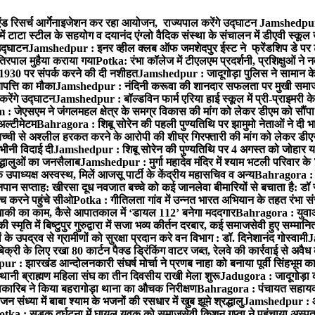
ंड रिसर्च आर्गेनाइजेशन कर रहा आयोजन, राज्यपाल करेंगे उद्घाटन
Jamshedpur :
ं टाटा स्टील के सहयोग व दयानंद एंग्लो वैदिक संस्था के संचालन में डीएवी स्कूल 
 उद्घाटन
Jamshedpur : इनर व्हील क्लब ऑफ जमशेदपुर ईस्ट ने फ्रेंडशिप डे पर ट
तिरपाल मुहैया कराया गया
Potka: रंभा कॉलेज में टीएलएम प्रदर्शनी, प्रशिक्षुओं न
 1930 पर संपर्क करने की दी नशीहत
Jamshedpur : जादूगोड़ा पुलिस ने सामान क
पत्ति का मौका
Jamshedpur : नंदिनी करूवा की शानदार सफलता पर मुखी समाज क
करेंगे उद्घाटन
Jamshedpur : बॉल्डविन फार्म एरिया हाई स्कूल में प्री-प्राइमरी के
 जेएसएम ने जंगलमहल क्षेत्र के समग्र विकास की मांग को लेकर डीएम को सौंपा मु
अल्टीमेटम
Bahragora : शिबू सोरेन की पहली पुण्यतिथि पर झामुमो नेताओं ने दी भा
बच्ची से अश्लील हरकत करने के आरोपी की शीघ्र गिरफ्तारी की मांग को लेकर डीएस
वभीनी विदाई दी
Jamshedpur : शिबू सोरेन की पुण्यतिथि पर 4 अगस्त को जोहार यात्रा म
रद्धालुओं का जनसैलाब
Jamshedpur : मुर्गा महादेव मंदिर में श्याम भटली परिवार क
पाध्यक्ष अस्वस्थ, मिलें आजसू पार्टी के केंद्रीय महासचिव व अन्य
Bahragora : क
तनपान सप्ताह: खीरसा दूध नवजात बच्चे को कई जानलेवा बीमारियों से बचाता है: डॉ
 करने पहुंचे सीओ
Potka : गीतिलता गांव में उन्नत भारत अभियान के तहत रंभा स
ाकी का काम, कैसे आपातकाल में ‘डायल 112’ बनेगा मददगार
Bahragora : युवाओं
ृति में बिष्टुपुर गुरुद्वारा में सजा भव्य कीर्तन दरबार, कई समाजसेवी हुए सम्मानि
 उपद्रव से ग्रामीणों को सुरक्षा प्रदान करे वन विभाग : डॉ. दिनेशानंद गोस्वामी
J
री के लिए रखा 80 कार्टन पैक्ड ड्रिंकिंग वाटर जब्त, रेलवे की कार्रवाई से अवैध क
 : झारखंड आन्दोलनकारी संघर्ष मोर्चा ने प्रणब नाहा को बनाया पूर्वी सिंहभूम 
ानी ब्राह्मण महिला संघ का तीन दिवसीय राखी मेला शुरू
Jadugora : जादूगोड़ा 
ारिब ने किया बहरागोड़ा थाना का औचक निरीक्षण
Bahragora : पंचायत सहायको
ंध्या में बाबा श्याम के भजनों की रसधार में खुब झूमे श्रद्धालु
Jamshedpur : आर
otka : सड़क दुर्घटना में घायल युवक को समाजसेवी किशन गुप्ता ने पहुंचाया अस्प