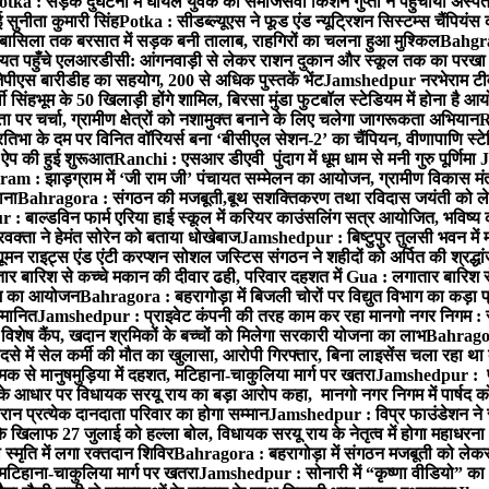
otka : सड़क दुर्घटना में घायल युवक को समाजसेवी किशन गुप्ता ने पहुंचाया अस्प
 सुनीता कुमारी सिंह
Potka : सीडब्ल्यूएस ने फूड एंड न्यूट्रिशन सिस्टम्स चैंपियंस
बासिला तक बरसात में सड़क बनी तालाब, राहगिरों का चलना हुआ मुश्किल
Bahgrag
ायत पहुँचे एलआरडीसी: आंगनवाड़ी से लेकर राशन दुकान और स्कूल तक का परखा
ेपीएस बारीडीह का सहयोग, 200 से अधिक पुस्तकें भेंट
Jamshedpur नरभेराम टीव
 सिंहभूम के 50 खिलाड़ी होंगे शामिल, बिरसा मुंडा फुटबॉल स्टेडियम में होना है 
 पर चर्चा, ग्रामीण क्षेत्रों को नशामुक्त बनाने के लिए चलेगा जागरूकता अभियान
R
ा के दम पर विनित वॉरियर्स बना ‘बीसीएल सेशन-2’ का चैंपियन, वीणापाणि स्टेडिय
ल ऐप की हुई शुरूआत
Ranchi : एसआर डीएवी पुंदाग में धूम धाम से मनी गुरु पूर्णिमा
J
am : झाड़ग्राम में ‘जी राम जी’ पंचायत सम्मेलन का आयोजन, ग्रामीण विकास मंत्
ाना
Bahragora : संगठन की मजबूती,बूथ सशक्तिकरण तथा रविदास जयंती को लेकर
 बाल्डविन फार्म एरिया हाई स्कूल में करियर काउंसलिंग सत्र आयोजित, भविष्य की राह
वक्ता ने हेमंत सोरेन को बताया धोखेबाज
Jamshedpur : बिष्टुपुर तुलसी भवन में 
 राइट्स एंड एंटी करप्शन सोशल जस्टिस संगठन ने शहीदों को अर्पित की श्रद्धा
ातार बारिश से कच्चे मकान की दीवार ढही, परिवार दहशत में
Gua : लगातार बारिश से
क्रम का आयोजन
Bahragora : बहरागोड़ा में बिजली चोरों पर विद्युत विभाग का कड़ा 
म्मानित
Jamshedpur : प्राइवेट कंपनी की तरह काम कर रहा मानगो नगर निगम : 
ति विशेष कैंप, खदान श्रमिकों के बच्चों को मिलेगा सरकारी योजना का लाभ
Bahragora
से में सेल कर्मी की मौत का खुलासा, आरोपी गिरफ्तार, बिना लाइसेंस चला रहा था
क से मानुषमुड़िया में दहशत, मटिहाना-चाकुलिया मार्ग पर खतरा
Jamshedpur : पूर्
आधार पर विधायक सरयू राय का बड़ा आरोप कहा, मानगो नगर निगम में पार्षद क
रान प्रत्येक दानदाता परिवार का होगा सम्मान
Jamshedpur : विप्र फाउंडेशन ने 
िलाफ 27 जुलाई को हल्ला बोल, विधायक सरयू राय के नेतृत्व में होगा महाधरना
 स्मृति में लगा रक्तदान शिविर
Bahragora : बहरागोड़ा में संगठन मजबूती को लेकर
 मटिहाना-चाकुलिया मार्ग पर खतरा
Jamshedpur : सोनारी में “कृष्णा वीडियो” क