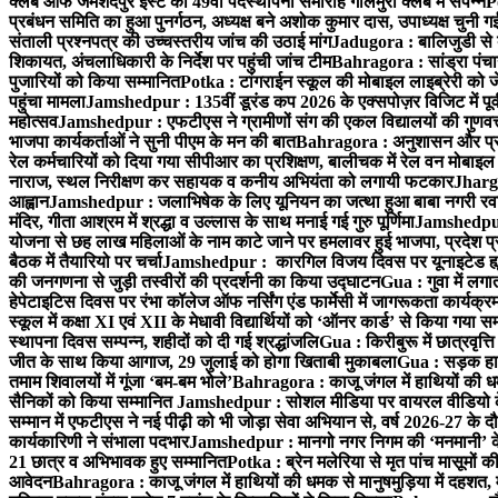
क्लब ऑफ जमशेदपुर ईस्ट का 49वाँ पदस्थापना समारोह गोलमुरी क्लब में संपन्न
P
प्रबंधन समिति का हुआ पुनर्गठन, अध्यक्ष बने अशोक कुमार दास, उपाध्यक्ष चुनी गई
संताली प्रश्नपत्र की उच्चस्तरीय जांच की उठाई मांग
Jadugora : बालिजुडी से 
शिकायत, अंचलाधिकारी के निर्देश पर पहुंची जांच टीम
Bahragora : सांड्रा पंच
पुजारियों को किया सम्मानित
Potka : टांगराईन स्कूल की मोबाइल लाइब्रेरी को ज
पहुंचा मामला
Jamshedpur : 135वीं डूरंड कप 2026 के एक्सपोज़र विजिट में पूर्वी
महोत्सव
Jamshedpur : एफटीएस ने ग्रामीणों संग की एकल विद्यालयों की गुणवत्ता
भाजपा कार्यकर्ताओं ने सुनी पीएम के मन की बात
Bahragora : अनुशासन और प्रतिभ
रेल कर्मचारियों को दिया गया सीपीआर का प्रशिक्षण, बालीचक में रेल वन मोबाइ
नाराज, स्थल निरीक्षण कर सहायक व कनीय अभियंता को लगायी फटकार
Jhargr
आह्वान
Jamshedpur : जलाभिषेक के लिए यूनियन का जत्था हुआ बाबा नगरी रव
मंदिर, गीता आश्रम में श्रद्धा व उल्लास के साथ मनाई गई गुरु पूर्णिमा
Jamshedpur :
योजना से छह लाख महिलाओं के नाम काटे जाने पर हमलावर हुई भाजपा, प्रदेश प्र
बैठक में तैयारियो पर चर्चा
Jamshedpur : कारगिल विजय दिवस पर यूनाइटेड ह्यूमन
की जनगणना से जुड़ी तस्वीरों की प्रदर्शनी का किया उद्घाटन
Gua : गुवा में लग
हेपेटाइटिस दिवस पर रंभा कॉलेज ऑफ नर्सिंग एंड फार्मेसी में जागरूकता कार्य
स्कूल में कक्षा XI एवं XII के मेधावी विद्यार्थियों को ‘ऑनर कार्ड’ से किया गया स
स्थापना दिवस सम्पन्न, शहीदों को दी गई श्रद्धांजलि
Gua : किरीबुरू में छात्रवृत्
जीत के साथ किया आगाज, 29 जुलाई को होगा खिताबी मुकाबला
Gua : सड़क हाद
तमाम शिवालयों में गूंजा ‘बम-बम भोले’
Bahragora : काजू जंगल में हाथियों की धम
सैनिकों को किया सम्मानित
Jamshedpur : सोशल मीडिया पर वायरल वीडियो के 
सम्मान में एफटीएस ने नई पीढ़ी को भी जोड़ा सेवा अभियान से, वर्ष 2026-27 के दौ
कार्यकारिणी ने संभाला पदभार
Jamshedpur : मानगो नगर निगम की ‘मनमानी’ के ख
21 छात्र व अभिभावक हुए सम्मानित
Potka : ब्रेन मलेरिया से मृत पांच मासूमों की
आवेदन
Bahragora : काजू जंगल में हाथियों की धमक से मानुषमुड़िया में दहशत,