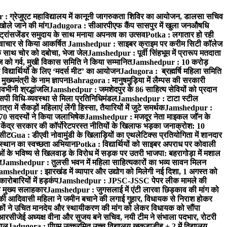
 ग्रेजुएट महाविद्यालय में कानूनी जागरुकता शिविर का आयोजन, डालसा सचिव
खोले जाने की मांग
Jadugora : सीआरपीएफ कैंप सासपुर में खुला जनऔषधि
्रांसजेंडर समुदाय के साथ मनाया अपनत्व का उत्सव
Potka : लगातार हो रही
े नवाचार से किया आकर्षित
Jamshedpur : साइबर क्राइम पर करीम सिटी कॉलेज
े साथ चोर को दबोचा, भेजा जेल
Jamshedpur : पूर्वी सिंहभूम में प्रारूप मतदाता
ो गर्व, मुखी विकास समिति ने किया सम्मानित
Jamshedpur : 10 करोड़
 विद्यार्थियों के लिए ‘मदर्स मीट’ का आयोजन
Jadugora : ब्रह्मर्षि महिला समिति
ख्यमंत्री के नाम ज्ञापन
Bahragora : मानुषमुड़िया में लैम्पस की सरकारी
वभीनी श्रद्धांजलि
Jamshedpur : जमशेदपुर के 86 साहित्य सेवियों को प्रदान
पी विधि-व्यवस्था से मिला प्रतिनिधिमंडल
Jamshedpur : टाटा स्टील
ें सैकड़ों महिलाएं लेंगी हिस्सा, तैयारियों में जुटे समर्थक
Jamshedpur :
े 70 सदस्यों ने किया जलाभिषेक
Jamshedpur : मजदूर नेता माइकल जॉन के
ेंद्र सरकार की कॉर्पोरेटपरस्त नीतियों के खिलाफ भड़का जनाक्रोश: 10
 सीट
Gua : डीएवी नोवामुंडी के खिलाड़ियों का एथलेटिक्स प्रतियोगिता में शानदार
ंस्थान का स्वच्छता अभियान
Potka : विद्यार्थियों को साइबर अपराध पर कोवाली
 के भविष्य से खिलवाड़ के विरोध में सड़क पर उतरी भाजपा: बहरागोड़ा में मशाल
त
Jamshedpur : तुलसी भवन में महिला साहित्यकारों का भव्य सावन मिलन
amshedpur : झारखंड में व्यापार और उद्योग को मिलेगी नई दिशा, 1 अगस्त को
ारोबारियों में हड़कंप
Jamshedpur : JPSC-JSSC पेपर लीक मामले की
का मुख्य सलाहकार
Jamshedpur : जुगसलाई में एंटी लारवा छिड़काव की मांग को
की आदिवासी महिला ने जमीन बचाने की लगाई गुहार, विधायक से निराश होकर
ं ने उचित मानदेय और स्थायीकरण की मांग को लेकर विधायक को सौंपा
सीजेई अध्यक्ष वीना और सुजय बने सचिव, नयी टीम ने संभाला पदभार, रोटरी
ताल
Jadugora : पीएम उत्क्रमित उच्च विद्यालय खुकड़ाडीह + 2 में विद्यालय