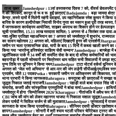
ताजा ख़बर
Jamshedpur : 13वां हस्तकरघा दिवस 7 को, वीवर्स डेवलपमेंट ए
ने की शिरकत, कानून से रू व रू हुईं छात्राएं
Badajamda : बड़ा जामदा क्षेत्र मे
केन्द्र ,सस्ते दामों में मिलेगी महंगी दवाइयां, उप महानिरीक्षक रमेश कुमार ने किया
बारिश के कारण हल्दीपोखर निवासी विनोद गुप्ता का मकान हुआ पूरी तरह ध्वस्त, 
में जागरूकता कार्यक्रम आयोजित, साइबर अपराध का शिकार होने पर हेल्पलाइन
सूची प्रकाशित, 15.11 लाख मतदाता शामिल; 5 अगस्त से 4 सितंबर तक दावा-आ
नशा-मुक्ति प्रतिज्ञा महाअभियान का 7 अगस्त को जमशेदपुर में शुभारंभ, राज्यपाल 
का सावन महोत्सव 22 अगस्त को, महिलाएं दिखाएगी हुनर की प्रदर्शनी
Jhargram :
जमीन पर चला प्रशासनिक डंडा, मापी के बाद 15 दिनों में कब्जा खाली करने का 
किया गया ‘भारतेन्दु हरिश्चंद्र साहित्य सेवी सम्मान’
Jamshedpur : बागबेड़ा में 
जूलॉजिकल पार्क ने 34 वर्षों की समर्पित सेवा के बाद दो वरिष्ठ कर्मचारियों को भा
बहरागोड़ा में पहली सोमवारी पर चित्रेस्वर धाम सहित सभी शिवालयों में उमड़ा श्
पुण्य तिथि पर यूनियन ने किया नमन
Jamshedpur टाटा मोटर्स वर्कर्स यूनियन के उ
अगस्त को ‘जेल भरो अभियान’ से आर-पार की जंग लड़ेगी सीपीआई(एम)
विश्व स्
प्रदर्शन, जीते 12 पदक
Potka : सरकारी जमीन पर अतिक्रमण की शिकायत, जांच
थाना प्रभारी ने किया जागरूक
Bahragora : कस्तुरबा की छात्राओं ने समझा ख
जुलूस निकाल जताई नाराजगी
Jamshedpur : पहाड़ी वाले बाबा दयाल सिंह जी की स्म
समारोह, कजरी और सांस्कृतिक प्रस्तुतियों ने बांधा समां
Jamshedpur : हाथियों के
जमशेदपुर में होगा ‘सिम्पोजियम 2026’
Kharagpur : गीतांजलि में अवैध रूप से बिक्
CBI जांच की मांग को लेकर महानगर भाजपा ने निकाला मशाल जुलूश
Jamshedpur
लेकर पार्षदों ने सिविल सर्जन से की मुलाकात
Jamshedpur : जुगसलाई में राजस्थ
कागजात के साथ किया प्रदर्शन
Bahragora : सीनियर एसपी डॉक्टर एहतेशाम वक
ज्ञापन
Jamshedpur : सोनारी में श्री श्याम भटली परिवार चेरिटेबल ट्रस्ट की भजन स
क्लब ऑफ जमशेदपुर ईस्ट का 49वाँ पदस्थापना समारोह गोलमुरी क्लब में संपन्न
P