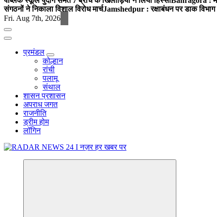
पब्लिक स्कूल पुंदाग समेत 7 ब्रांच के खिलाड़ियों ने लिया हिस्सा
Bahragora : मौदा
संगठनों ने निकाला विशाल विरोध मार्च
Jamshedpur : रक्षाबंधन पर डाक विभाग क
Fri. Aug 7th, 2026
प्रमंडल
कोल्हान
रांची
पलामू
संथाल
शासन प्रशासन
अपराध जगत
राजनीति
ड्रीम होम
लॉगिन
नज़र हर खबर पर