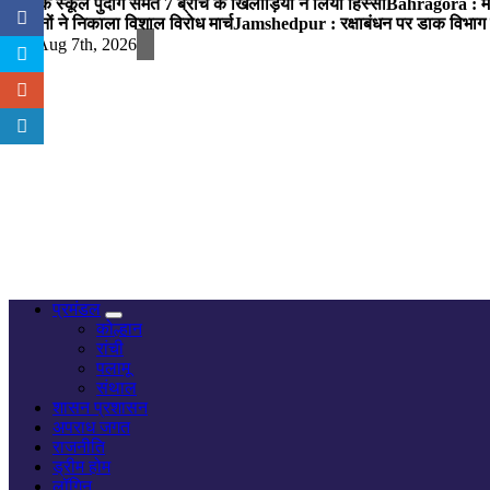
पब्लिक स्कूल पुंदाग समेत 7 ब्रांच के खिलाड़ियों ने लिया हिस्सा
Bahragora : मौदा
संगठनों ने निकाला विशाल विरोध मार्च
Jamshedpur : रक्षाबंधन पर डाक विभाग क
Fri. Aug 7th, 2026
नज़र हर खबर पर
प्रमंडल
कोल्हान
रांची
पलामू
संथाल
शासन प्रशासन
अपराध जगत
राजनीति
ड्रीम होम
लॉगिन