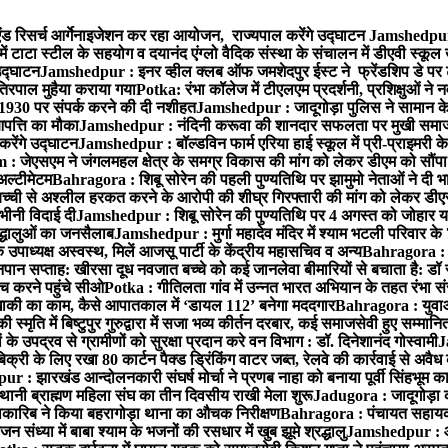
ंड रिसर्च आर्गेनाइजेशन कर रहा आयोजन, राज्यपाल करेंगे उद्घाटन
Jamshedpur :
ं टाटा स्टील के सहयोग व दयानंद एंग्लो वैदिक संस्था के संचालन में डीएवी स्कूल 
 उद्घाटन
Jamshedpur : इनर व्हील क्लब ऑफ जमशेदपुर ईस्ट ने फ्रेंडशिप डे पर ट
तिरपाल मुहैया कराया गया
Potka: रंभा कॉलेज में टीएलएम प्रदर्शनी, प्रशिक्षुओं न
 1930 पर संपर्क करने की दी नशीहत
Jamshedpur : जादूगोड़ा पुलिस ने सामान क
पत्ति का मौका
Jamshedpur : नंदिनी करूवा की शानदार सफलता पर मुखी समाज क
करेंगे उद्घाटन
Jamshedpur : बॉल्डविन फार्म एरिया हाई स्कूल में प्री-प्राइमरी के
 जेएसएम ने जंगलमहल क्षेत्र के समग्र विकास की मांग को लेकर डीएम को सौंपा मु
अल्टीमेटम
Bahragora : शिबू सोरेन की पहली पुण्यतिथि पर झामुमो नेताओं ने दी भा
बच्ची से अश्लील हरकत करने के आरोपी की शीघ्र गिरफ्तारी की मांग को लेकर डीएस
वभीनी विदाई दी
Jamshedpur : शिबू सोरेन की पुण्यतिथि पर 4 अगस्त को जोहार यात्रा म
रद्धालुओं का जनसैलाब
Jamshedpur : मुर्गा महादेव मंदिर में श्याम भटली परिवार क
पाध्यक्ष अस्वस्थ, मिलें आजसू पार्टी के केंद्रीय महासचिव व अन्य
Bahragora : क
तनपान सप्ताह: खीरसा दूध नवजात बच्चे को कई जानलेवा बीमारियों से बचाता है: डॉ
 करने पहुंचे सीओ
Potka : गीतिलता गांव में उन्नत भारत अभियान के तहत रंभा स
ाकी का काम, कैसे आपातकाल में ‘डायल 112’ बनेगा मददगार
Bahragora : युवाओं
ृति में बिष्टुपुर गुरुद्वारा में सजा भव्य कीर्तन दरबार, कई समाजसेवी हुए सम्मानि
 उपद्रव से ग्रामीणों को सुरक्षा प्रदान करे वन विभाग : डॉ. दिनेशानंद गोस्वामी
J
री के लिए रखा 80 कार्टन पैक्ड ड्रिंकिंग वाटर जब्त, रेलवे की कार्रवाई से अवैध क
 : झारखंड आन्दोलनकारी संघर्ष मोर्चा ने प्रणब नाहा को बनाया पूर्वी सिंहभूम 
ानी ब्राह्मण महिला संघ का तीन दिवसीय राखी मेला शुरू
Jadugora : जादूगोड़ा 
ारिब ने किया बहरागोड़ा थाना का औचक निरीक्षण
Bahragora : पंचायत सहायको
ंध्या में बाबा श्याम के भजनों की रसधार में खुब झूमे श्रद्धालु
Jamshedpur : आर