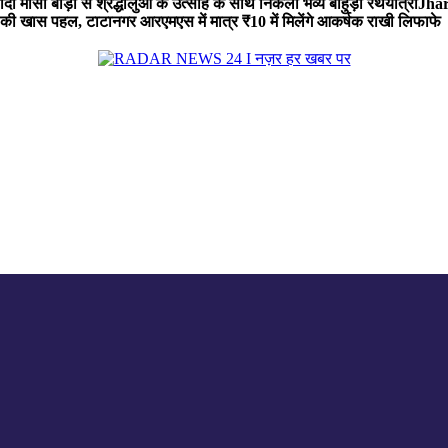
 मौसी बाड़ी से श्रद्धालुओं के उत्साह के साथ निकली भव्य बाहुड़ा रथयात्रा
Jharg
ी खास पहल, टाटानगर आरएमएस में मात्र ₹10 में मिलेंगे आकर्षक राखी लिफाफे