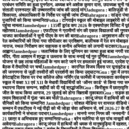
प्रबंधन समिति का हुआ पुनर्गठन, अध्यक्ष बने अशोक कुमार दास, उपाध्यक्ष चुनी गई
संताली प्रश्नपत्र की उच्चस्तरीय जांच की उठाई मांग
Jadugora : बालिजुडी से 
शिकायत, अंचलाधिकारी के निर्देश पर पहुंची जांच टीम
Bahragora : सांड्रा पंच
पुजारियों को किया सम्मानित
Potka : टांगराईन स्कूल की मोबाइल लाइब्रेरी को ज
पहुंचा मामला
Jamshedpur : 135वीं डूरंड कप 2026 के एक्सपोज़र विजिट में पूर्वी
महोत्सव
Jamshedpur : एफटीएस ने ग्रामीणों संग की एकल विद्यालयों की गुणवत्ता
भाजपा कार्यकर्ताओं ने सुनी पीएम के मन की बात
Bahragora : अनुशासन और प्रतिभ
रेल कर्मचारियों को दिया गया सीपीआर का प्रशिक्षण, बालीचक में रेल वन मोबाइ
नाराज, स्थल निरीक्षण कर सहायक व कनीय अभियंता को लगायी फटकार
Jhargr
आह्वान
Jamshedpur : जलाभिषेक के लिए यूनियन का जत्था हुआ बाबा नगरी रव
मंदिर, गीता आश्रम में श्रद्धा व उल्लास के साथ मनाई गई गुरु पूर्णिमा
Jamshedpur :
योजना से छह लाख महिलाओं के नाम काटे जाने पर हमलावर हुई भाजपा, प्रदेश प्र
बैठक में तैयारियो पर चर्चा
Jamshedpur : कारगिल विजय दिवस पर यूनाइटेड ह्यूमन
की जनगणना से जुड़ी तस्वीरों की प्रदर्शनी का किया उद्घाटन
Gua : गुवा में लग
हेपेटाइटिस दिवस पर रंभा कॉलेज ऑफ नर्सिंग एंड फार्मेसी में जागरूकता कार्य
स्कूल में कक्षा XI एवं XII के मेधावी विद्यार्थियों को ‘ऑनर कार्ड’ से किया गया स
स्थापना दिवस सम्पन्न, शहीदों को दी गई श्रद्धांजलि
Gua : किरीबुरू में छात्रवृत्
जीत के साथ किया आगाज, 29 जुलाई को होगा खिताबी मुकाबला
Gua : सड़क हाद
तमाम शिवालयों में गूंजा ‘बम-बम भोले’
Bahragora : काजू जंगल में हाथियों की धम
सैनिकों को किया सम्मानित
Jamshedpur : सोशल मीडिया पर वायरल वीडियो के 
सम्मान में एफटीएस ने नई पीढ़ी को भी जोड़ा सेवा अभियान से, वर्ष 2026-27 के दौ
कार्यकारिणी ने संभाला पदभार
Jamshedpur : मानगो नगर निगम की ‘मनमानी’ के ख
21 छात्र व अभिभावक हुए सम्मानित
Potka : ब्रेन मलेरिया से मृत पांच मासूमों की
आवेदन
Bahragora : काजू जंगल में हाथियों की धमक से मानुषमुड़िया में दहशत,