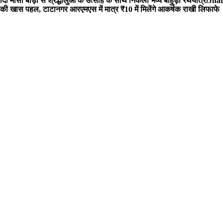
 मौसी बाड़ी से श्रद्धालुओं के उत्साह के साथ निकली भव्य बाहुड़ा रथयात्रा
Jharg
ी खास पहल, टाटानगर आरएमएस में मात्र ₹10 में मिलेंगे आकर्षक राखी लिफाफे