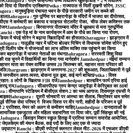
ताल
Jadugora : पीएम उत्क्रमित उच्च विद्यालय खुकड़ाडीह + 2 में विद्यालय
 को दिया दो दिवसीय प्रशिक्षण
Potka : राज्यपाल से मिलीं दुखनी सोरेन, JSSC
ora : मानुषमुड़िया पंचायत भवन के पीछे सरकारी जमीन पर कब्जे की
 हाल
Bahragora : गुरु पूर्णिमा पर बहरागोड़ा के मंदिरों में भाजपा का दीपोत्सव,
ीएस ने कर्मचारी का बकाया व फाइनल सेटलमेंट रोका, चीफ लेबर कमिश्नर तक
आयोजन
Jamshedpur : बिरसानगर पीताम्बरा मंदिर में धूमधाम से मना गुरुपूर्णिमा
anchi : एक पेड़ मां के नाम कार्यक्रम में आम के पौधे का किया गया रोपण,
म में चंपई सोरेन ने बढ़ाया खिलाड़ियों का हौसला
Kharagpur : झाड़ग्राम में
adugora : गालूडीह नहर में घटिया बोल्डर पिचिंग से विधायक सोमेश सोरेन हुए
री दिलीप घोष ने योजनाओं का लाभ अंतिम व्यक्ति तक पहुंचाने का किया
 बहरागोड़ा में भाजपा नेताओं का मंथन
Bahragora : सरस्वती शिशु विद्या
 चुनने में विद्यार्थियों का किया गया मार्गदर्शन
Jamshedpur : मंईयां सम्मान
महासर माता का पंचम वार्षिक उत्सव 20 सितम्बर को, महासर माता परिवार की
ंजलि
Jhargram : झाड़ग्राम में जनगणना-2027 की शुरूआत, जिलाधिकारी ने पूर्व
 जनजीवन अस्त-व्यस्त, बोकना पुल डूबा, कई मार्ग बाधित
Potka : विश्व
प्रहार: 8 लोगों के खिलाफ FIR दर्ज
Jamshedpur : बाल्डविन फार्म एरिया हाई
सरयू राय
Jadugora : सीआरपीएफ ग्रुप केन्द्र जादूगोड़ा में केरिपुबल का 88वां
 : वीणापाणि स्टेडियम में बीसीएल सेशन-2 का भव्य आगाज: दिसमगुरु एफसी ने
 बाइक
Bahragora : दूसरी सोमवारी पर आस्था का सैलाब, चित्रेश्वर धाम समेत
व सैनिक सेवा परिषद ने विजय दिवस पर वीर नारी, शहीदों के परिजन व पूर्व
ो 2 प्रतिशत, मेयर को अलग से कमीशन चाहिए
Jamshedpur : दानदाताओं के
सामाजिक एकजुटता और महिला सहभागिता पर दिया जोर, पूर्वी सिंहभूम की नई
Jadugora : डिवाइन मिशन स्कूल हितकू में प्रतिभा सम्मान समारोह आयोजित,
 जेएलकेएम की मंथन बैठक, कई पदों के लिए आए एक से ज्यादा
ा उद्घाटन
Ranchi : डीएवी स्पोर्ट्स क्लस्टर लेवल मीट–2026 में एसआर डीएवी