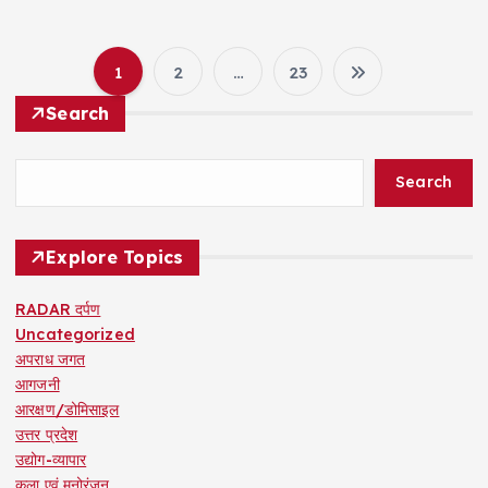
1
2
…
23
P
Search
o
Search
s
t
Explore Topics
s
RADAR दर्पण
Uncategorized
p
अपराध जगत
आगजनी
a
आरक्षण/डोमिसाइल
उत्तर प्रदेश
g
उद्योग-व्यापार
कला एवं मनोरंजन