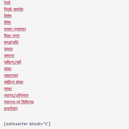
रेलवे
विदाई समारोह
विशेष
विषेष
शासन प्रशासन
शिक्षा जगत
श्रद्धांजलि
संथाल
समस्या
सर्वेक्षण/सर्वे
संसद
साक्षात्कार
साहित्य संसार
सुरक्षा
स्वागत/अभिनंदन
स्वास्थ्य एवं चिकित्सा
हज़ारीबाग
[adinserter block="1"]