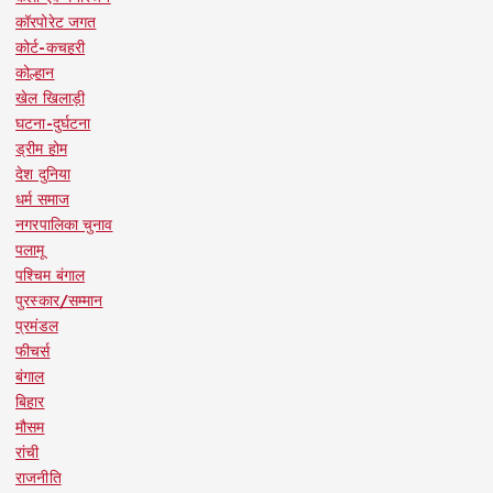
i
कॉरपोरेट जगत
कोर्ट-कचहरी
n
कोल्हान
खेल खिलाड़ी
घटना-दुर्घटना
a
ड्रीम होम
देश दुनिया
t
धर्म समाज
नगरपालिका चुनाव
i
पलामू
पश्चिम बंगाल
o
पुरस्कार/सम्मान
प्रमंडल
n
फीचर्स
बंगाल
बिहार
मौसम
रांची
राजनीति